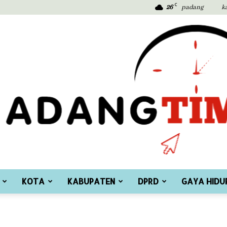
C
26
padang
k
KOTA
KABUPATEN
DPRD
GAYA HIDU
Padang