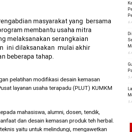
K
Pe
P
engabdian masyarakat yang bersama
6 
 program membantu usaha mitra
D
ng melaksanakan serangkaian
S
M
n ini dilaksanakan mulai akhir
6 
n beberapa tahap.
Gu
Pa
5 
gan pelatihan modifikasi desain kemasan
di Pusat layanan usaha terapadu (PLUT) KUMKM
La
M
5 
 kepada mahasiswa, alumni, dosen, tendik,
anfaat dan desain kemasan produk teh herbal.
eknis yaitu untuk melindungi, mengawetkan