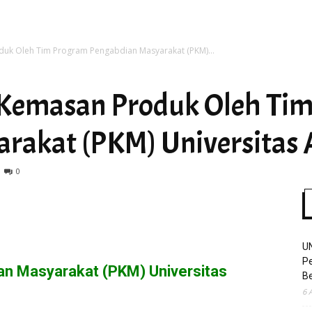
duk Oleh Tim Program Pengabdian Masyarakat (PKM)...
Time
 Kemasan Produk Oleh Ti
rakat (PKM) Universitas 
0
U
Pe
ian Masyarakat (PKM) Universitas
Be
6 