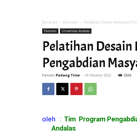
Beranda
Ekonomi
Pelatihan Desain Kemasan Pro
Ekonomi
Universitas Andalas
Pelatihan Desain
Pengabdian Masya
Penulis
Padang Time
-
24 Oktober 2022
3326
oleh
:
Tim Program Pengabd
Andalas