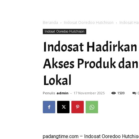
Beranda
Indosat Ooredoo Hutchison
Indosat Ha
Indosat Ooredoo Hutchison
Indosat Hadirkan 
Akses Produk dan
Lokal
Penulis
admin
-
17 November 2025
1509
padangtime.com – Indosat Ooredoo Hutchiso