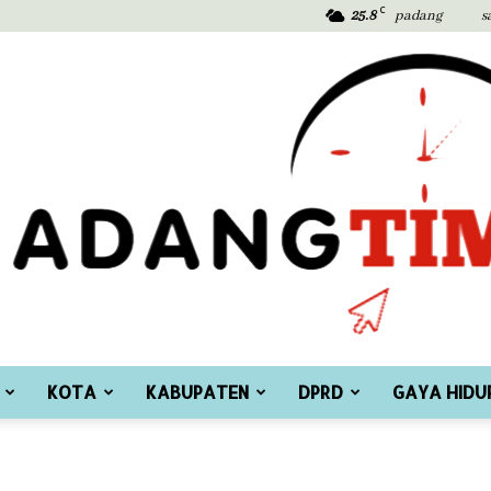
C
25.8
padang
s
KOTA
KABUPATEN
DPRD
GAYA HIDU
Padang