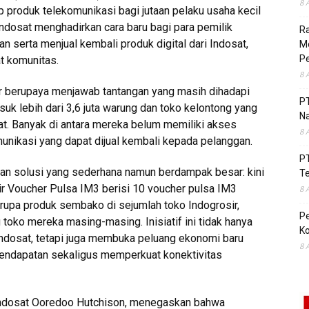
8 
 produk telekomunikasi bagi jutaan pelaku usaha kecil
 Indosat menghadirkan cara baru bagi para pemilik
R
 serta menjual kembali produk digital dari Indosat,
Mo
Pe
t komunitas.
8 
sir berupaya menjawab tantangan yang masih dihadapi
P
asuk lebih dari 3,6 juta warung dan toko kelontong yang
Na
t. Banyak di antara mereka belum memiliki akses
8 
nikasi yang dapat dijual kembali kepada pelanggan.
P
rkan solusi yang sederhana namun berdampak besar: kini
T
r Voucher Pulsa IM3 berisi 10 voucher pulsa IM3
8 
erupa produk sembako di sejumlah toko Indogrosir,
P
toko mereka masing-masing. Inisiatif ini tidak hanya
Ko
ndosat, tetapi juga membuka peluang ekonomi baru
8 
 pendapatan sekaligus memperkuat konektivitas
 Indosat Ooredoo Hutchison, menegaskan bahwa