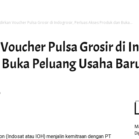
dirkan Voucher Pulsa Grosir di Indogrosir, Perluas Akses Produk dan Buka...
Time
Voucher Pulsa Grosir di In
 Buka Peluang Usaha Baru
0
Ma
Di
n (Indosat atau IOH) menjalin kemitraan dengan PT