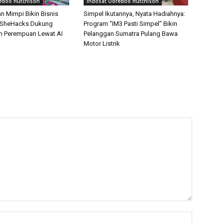
edoo Hutchison
Indosat Ooredoo Hutchison
n Mimpi Bikin Bisnis
Simpel Ikutannya, Nyata Hadiahnya:
? SheHacks Dukung
Program “IM3 Pasti Simpel” Bikin
n Perempuan Lewat AI
Pelanggan Sumatra Pulang Bawa
Motor Listrik