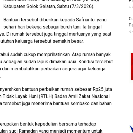
P
Kabupaten Solok Selatan, Sabtu (7/3/2026).
6 
Gu
Bantuan tersebut diberikan kepada Safrianto, yang
Pa
sehari-hari bekerja sebagai buruh tani. Ia tinggal
5 
nya. Di rumah tersebut juga tinggal mertuanya yang saat
butuhan keluarga tersebut semakin besar.
etahui sudah cukup memprihatinkan. Atap rumah banyak
yu sebagian sudah lapuk dimakan usia. Kondisi tersebut
ni dan membutuhkan perbaikan segera agar keluarga
.
nyerahkan bantuan perbaikan rumah sebesar Rp25 juta
 Tidak Layak Huni (RTLH) Badan Amil Zakat Nasional
arga tersebut juga menerima bantuan sembako dan bahan
erupakan bentuk kepedulian bersama terhadap
bulan suci Ramadan yang menjadi momentum untuk