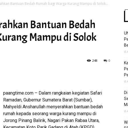
ahkan Bantuan Bedah Rumah bagi Warga Kurang Mampu di Solok...
rahkan Bantuan Bedah
Time
urang Mampu di Solok
U
Pe
Be
6 
248
0
K
Pe
P
6 
paangtime.com – Dalam rangkaian kegiatan Safari
D
S
Ramadan, Gubernur Sumatera Barat (Sumbar),
M
Mahyeldi Ansharullah menyerahkan bantuan bedah
6 
rumah kepada seorang warga kurang mampu di
Jorong Pinang Balirik, Nagari Pakan Rabaa Utara,
Wa
Kecamatan Koto Parik Gadang di Ateh (KPGD),