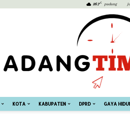
C
26.7
padang
j
KOTA
KABUPATEN
DPRD
GAYA HIDU
Padang