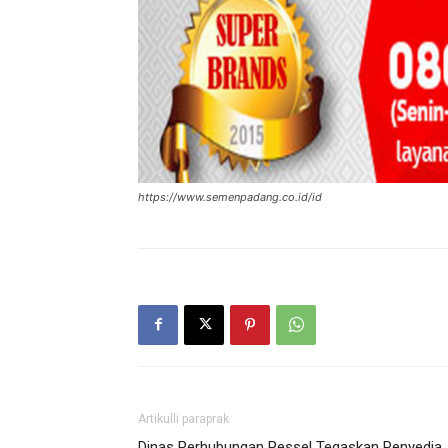
https://www.semenpadang.co.id/id
Artikulli paraprak
Dinas Perhubungan Pessel Tegaskan Penyedia