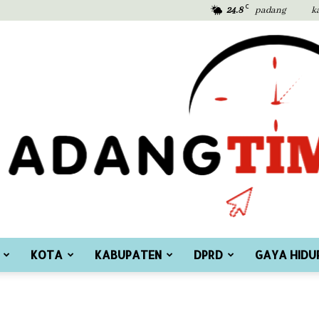
C
24.8
padang
k
KOTA
KABUPATEN
DPRD
GAYA HIDU
Padang