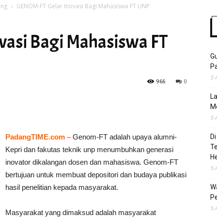
ang
GENOM-FT Gelar Inovasi Bagi Mahasiswa FT UNP
vasi Bagi Mahasiswa FT
Time
Gu
Pa
5 
966
0
La
M
5 
PadangTIME.com –
Genom-FT adalah upaya alumni-
Di
T
Kepri dan fakutas teknik unp menumbuhkan generasi
H
inovator dikalangan dosen dan mahasiswa. Genom-FT
5 
bertujuan untuk membuat depositori dan budaya publikasi
hasil penelitian kepada masyarakat.
Wa
Pe
5 
Masyarakat yang dimaksud adalah masyarakat