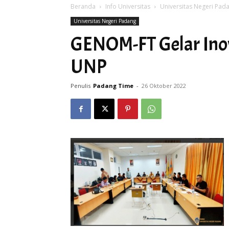
Beranda
Info Universitas
Universitas Negeri Pad
Universitas Negeri Padang
GENOM-FT Gelar Ino
UNP
Penulis
Padang Time
-
26 Oktober 2022