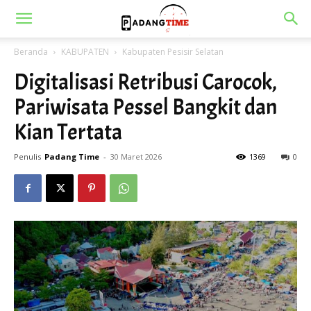
Beranda
KABUPATEN
Kabupaten Pesisir Selatan
Digitalisasi Retribusi Carocok,
Pariwisata Pessel Bangkit dan
Kian Tertata
Penulis
Padang Time
-
30 Maret 2026
1369
0