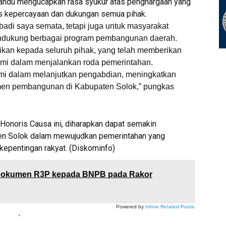
Pandu mengucapkan rasa syukur atas penghargaan yang
as kepercayaan dan dukungan semua pihak.
badi saya semata, tetapi juga untuk masyarakat
endukung berbagai program pembangunan daerah.
ikan kepada seluruh pihak, yang telah memberikan
mi dalam menjalankan roda pemerintahan.
mi dalam melanjutkan pengabdian, meningkatkan
tmen pembangunan di Kabupaten Solok,” pungkas
onoris Causa ini, diharapkan dapat semakin
n Solok dalam mewujudkan pemerintahan yang
 kepentingan rakyat. (Diskominfo)
Dokumen R3P kepada BNPB pada Rakor
Powered by
Inline Related Posts
*