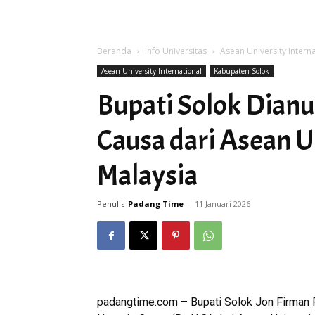
Beranda
Info Universitas
Asean University Intern
Asean University International
Kabupaten Solok
Bupati Solok Dian
Causa dari Asean U
Malaysia
Penulis
Padang Time
-
11 Januari 2026
padangtime.com – Bupati Solok Jon Firman