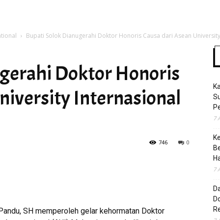
ational
Bupati Solok Dianugerahi Doktor Honoris Causa dari Asean University
Time
ugerahi Doktor Honoris
K
niversity Internasional
S
Pe
7 
K
746
0
B
H
7 
D
Do
R
 Pandu, SH memperoleh gelar kehormatan Doktor