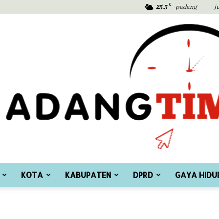
C
25.3
padang
j
KOTA
KABUPATEN
DPRD
GAYA HIDU
Padang