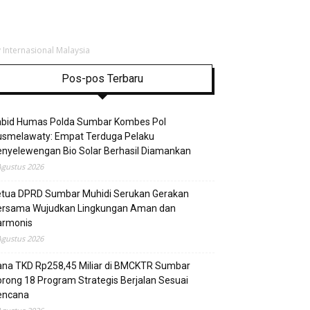
 Internasional Malaysia
Pos-pos Terbaru
abid Humas Polda Sumbar Kombes Pol
usmelawaty: Empat Terduga Pelaku
nyelewengan Bio Solar Berhasil Diamankan
Agustus 2026
etua DPRD Sumbar Muhidi Serukan Gerakan
ersama Wujudkan Lingkungan Aman dan
armonis
Agustus 2026
ana TKD Rp258,45 Miliar di BMCKTR Sumbar
rong 18 Program Strategis Berjalan Sesuai
encana