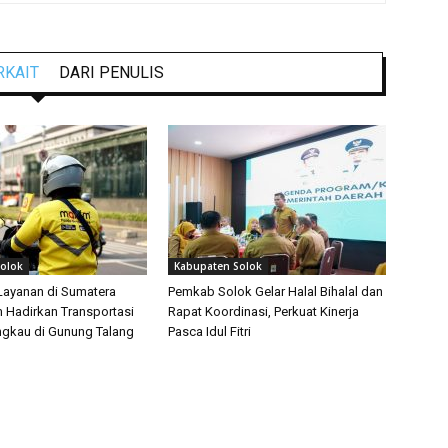
RKAIT
DARI PENULIS
olok
Kabupaten Solok
Layanan di Sumatera
Pemkab Solok Gelar Halal Bihalal dan
m Hadirkan Transportasi
Rapat Koordinasi, Perkuat Kinerja
angkau di Gunung Talang
Pasca Idul Fitri