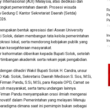
7 
y Internasional (AUI) Malaysia, atas dedikasi dan
 tingkat pemerintahan daerah. Prosesi wisuda
Ra
ula Gedung C Kantor Sekretariat Daerah (Setda)
P
026.
Pi
7 
erupakan bentuk apresiasi dari Asean University
In
ati Solok, dalam membangun tata kelola pemerintahan
In
rasi lokal, serta mendorong kebijakan publik yang
7 
kan kesejahteraan masyarakat.
 kehormatan diberikan kepada Bupati Solok, setelah
rtimbangan akademik serta rekam jejak pengabdian.
dengan dihadiri Wakil Bupati Solok H. Candra, unsur
Kab. Solok, Sekretaris Daerah Medison S. Sos, M.Si,
irman Pandu, S.Si, M.Si, para Kepala OPD, Camat se
koh masyarakat, serta tamu undangan lainnya.
 Firman Pandu menyampaikan orasi ilmiah mengenai
novatif dalam Pemerintahan yang melayani Menuju
paradigma dimana saat ini pemimpin bukan sebagai