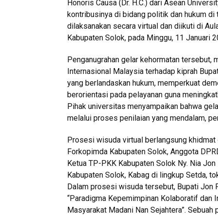
Honoris Causa (Dr. H.C.) dari Asean Universit
kontribusinya di bidang politik dan hukum di
dilaksanakan secara virtual dan diikuti di A
Kabupaten Solok, pada Minggu, 11 Januari 2
Penganugrahan gelar kehormatan tersebut, m
Internasional Malaysia terhadap kiprah Bup
yang berlandaskan hukum, memperkuat demok
berorientasi pada pelayanan guna meningkat
Pihak universitas menyampaikan bahwa gelar
melalui proses penilaian yang mendalam, pe
Prosesi wisuda virtual berlangsung khidmat 
Forkopimda Kabupaten Solok, Anggota DPRD 
Ketua TP-PKK Kabupaten Solok Ny. Nia Jon F
Kabupaten Solok, Kabag di lingkup Setda, to
Dalam prosesi wisuda tersebut, Bupati Jon
“Paradigma Kepemimpinan Kolaboratif dan I
Masyarakat Madani Nan Sejahtera”. Sebuah 