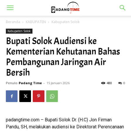
Beranda
KABUPATEN
Kabupaten Solok
Kabupaten Solok
Bupati Solok Audiensi ke
Kementerian Kehutanan Bahas
Pembangunan Jaringan Air
Bersih
Penulis
Padang Time
-
15 Januari 2026
480
0
padangtime.com – Bupati Solok Dr. (H.C) Jon Firman
Pandu, SH, melakukan audiensi ke Direktorat Perencanaan