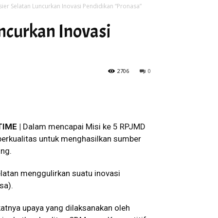
sier Selatan Luncurkan Inovasi Pendidikan “Pronasa”
uncurkan Inovasi
2706
0
TIME |
Dalam mencapai Misi ke 5 RPJMD
berkualitas untuk menghasilkan sumber
ing.
elatan menggulirkan suatu inovasi
sa).
tnya upaya yang dilaksanakan oleh