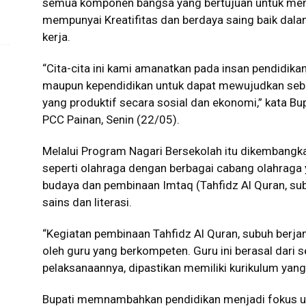
semua komponen bangsa yang bertujuan untuk meni
mempunyai Kreatifitas dan berdaya saing baik dal
kerja.
“Cita-cita ini kami amanatkan pada insan pendidika
maupun kependidikan untuk dapat mewujudkan seb
yang produktif secara sosial dan ekonomi,” kata B
PCC Painan, Senin (22/05).
Melalui Program Nagari Bersekolah itu dikembangk
seperti olahraga dengan berbagai cabang olahraga
budaya dan pembinaan Imtaq (Tahfidz Al Quran, su
sains dan literasi.
“Kegiatan pembinaan Tahfidz Al Quran, subuh berj
oleh guru yang berkompeten. Guru ini berasal dari
pelaksanaannya, dipastikan memiliki kurikulum yang 
Bupati memnambahkan pendidikan menjadi fokus ut