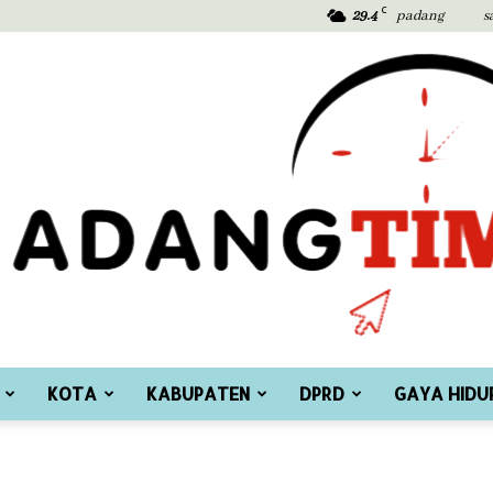
C
29.4
padang
s
KOTA
KABUPATEN
DPRD
GAYA HIDU
Padang