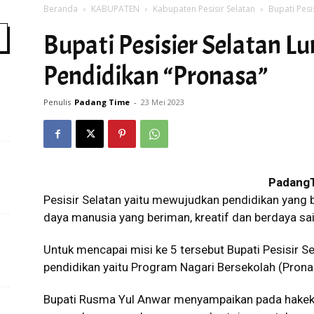
Beranda
KABUPATEN
Kabupaten Pesisir Selatan
Bupati Pesi
Bupati Pesisier Selatan L
Time
Pendidikan “Pronasa”
Penulis
Padang Time
-
23 Mei 2023
Padang
Pesisir Selatan yaitu mewujudkan pendidikan yang 
daya manusia yang beriman, kreatif dan berdaya sa
Untuk mencapai misi ke 5 tersebut Bupati Pesisir S
pendidikan yaitu Program Nagari Bersekolah (Prona
Bupati Rusma Yul Anwar menyampaikan pada hakeka