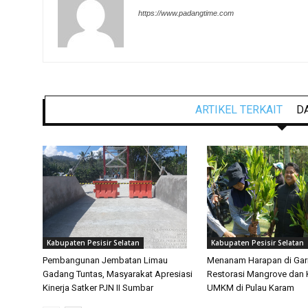
https://www.padangtime.com
ARTIKEL TERKAIT
D
Kabupaten Pesisir Selatan
Kabupaten Pesisir Selatan
Pembangunan Jembatan Limau
Menanam Harapan di Gari
Gadang Tuntas, Masyarakat Apresiasi
Restorasi Mangrove dan 
Kinerja Satker PJN II Sumbar
UMKM di Pulau Karam