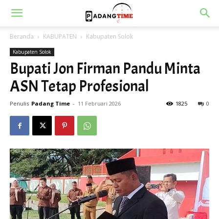
Beranda
KABUPATEN
Kabupaten Solok
Kabupaten Solok
Bupati Jon Firman Pandu Minta
ASN Tetap Profesional
Penulis
Padang Time
-
11 Februari 2026
1825
0