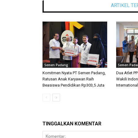
ARTIKEL TE
Semen Padang
Semen Pada
Komitmen Nyata PT Semen Padang,
Dua Atlet P
Ratusan Anak Karyawan Raih
Wakili Indon
Beasiswa Pendidikan Rp303,5 Juta
International
TINGGALKAN KOMENTAR