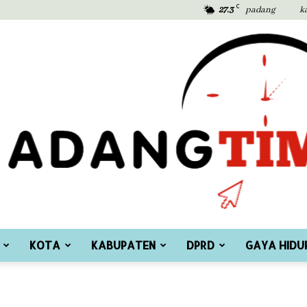
C
27.3
padang
k
KOTA
KABUPATEN
DPRD
GAYA HIDU
Padang