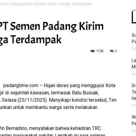
 Semen Padang Kirim Relawan Bantu Warga Terdampak
 PT Semen Padang Kirim
Time
ga Terdampak
Gu
Pa
5 
1138
0
La
M
5 
padangtime.com – Hujan deras yang mengguyur Kota
Di
T
jir di sejumlah kawasan, termasuk Batu Busuak,
H
 Selasa (25/11/2025). Menyikapi kondisi tersebut, Tim
5 
junkan untuk membantu warga serta melakukan
Wa
Pe
in Bernadino, menyatakan bahwa kehadiran TRC
5 
dap masyarakat sekitar. Langkah ini juga selaras