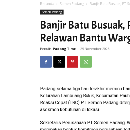
Beranda
Semen Padang
Banjir Batu Busuak, PT
Semen Padang
Banjir Batu Busuak,
Relawan Bantu War
Penulis
Padang Time
-
25 November 2025
Padang selama tiga hari terakhir memicu ban
Kelurahan Lambuang Bukik, Kecamatan Pauh,
Reaksi Cepat (TRC) PT Semen Padang diter
asesmen kebutuhan di lokasi.
Sekretaris Perusahaan PT Semen Padang, W
merupakan bentuk komitmen perusahaan terha