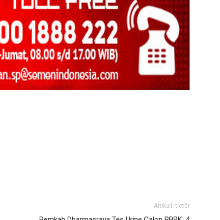
Artikulli tjetër
Pemkab Dharmasraya Tes Urine Calon PPPK, 4