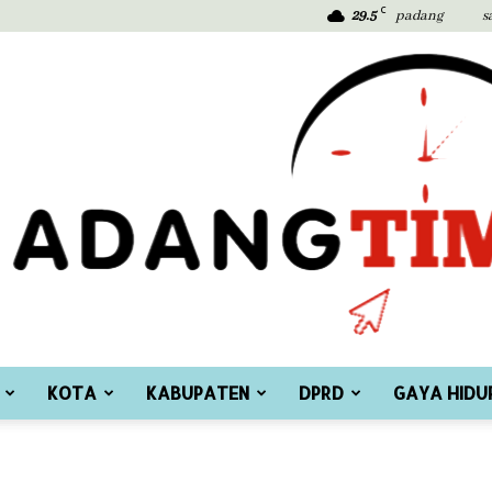
C
29.5
padang
s
KOTA
KABUPATEN
DPRD
GAYA HIDU
Padang