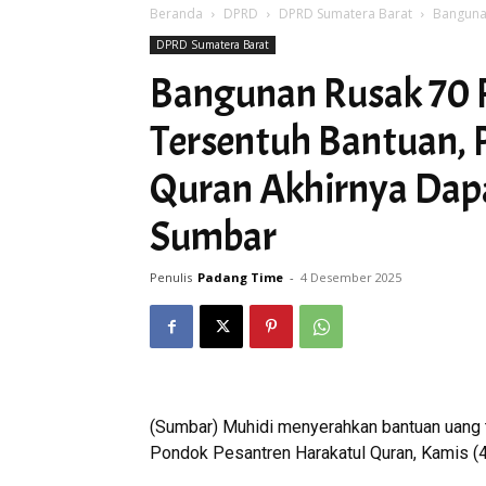
Beranda
DPRD
DPRD Sumatera Barat
Bangunan
DPRD Sumatera Barat
Bangunan Rusak 70 
Tersentuh Bantuan, 
Quran Akhirnya Da
Sumbar
Penulis
Padang Time
-
4 Desember 2025
(Sumbar) Muhidi menyerahkan bantuan uang
Pondok Pesantren Harakatul Quran, Kamis (4