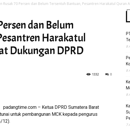
 Rusak 70 Persen dan Belum Tersentuh Bantuan, Pesantren Harakatul Quran Ak
Persen dan Belum
Time
Pesantren Harakatul
P
T
pat Dukungan DPRD
8 
P
Ko
8 
1332
0
Ke
M
8 
K
padangtime.com – Ketua DPRD Sumatera Barat
S
 tunai untuk pembangunan MCK kepada pengurus
Pe
/12).
7 