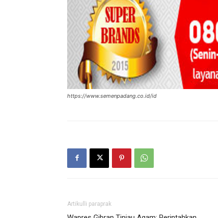
https://www.semenpadang.co.id/id
Artikulli paraprak
Wapres Gibran Tinjau Agam: Perintahkan