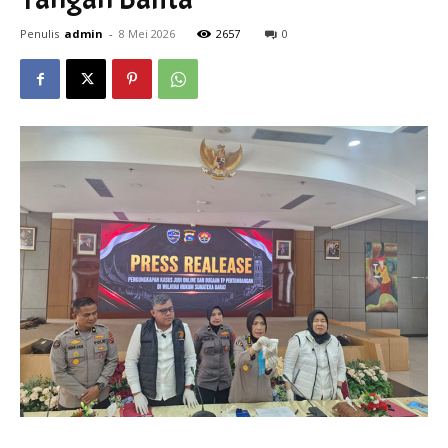
Penulis
admin
-
8 Mei 2026
2657
0