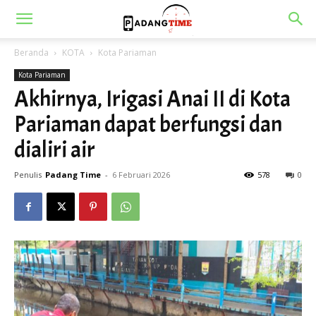
Beranda
KOTA
Kota Pariaman
Kota Pariaman
Akhirnya, Irigasi Anai II di Kota
Pariaman dapat berfungsi dan
dialiri air
Penulis
Padang Time
-
6 Februari 2026
578
0