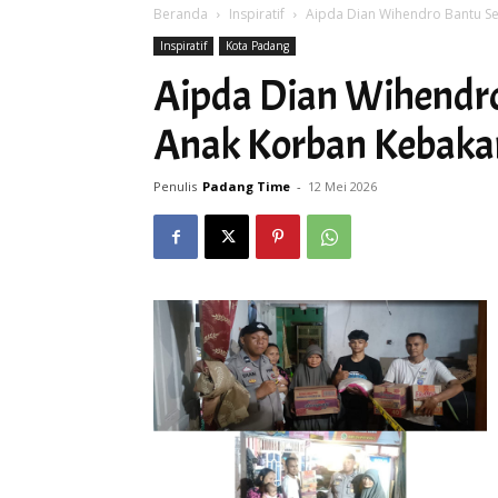
Beranda
Inspiratif
Aipda Dian Wihendro Bantu S
Inspiratif
Kota Padang
Aipda Dian Wihendr
Anak Korban Kebaka
Penulis
Padang Time
-
12 Mei 2026