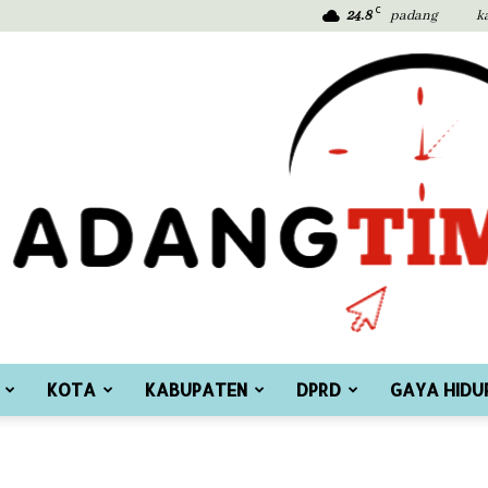
C
24.8
padang
k
KOTA
KABUPATEN
DPRD
GAYA HIDU
Padang