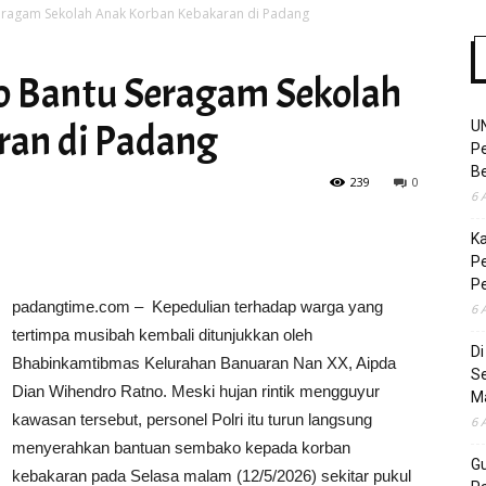
eragam Sekolah Anak Korban Kebakaran di Padang
o Bantu Seragam Sekolah
Time
ran di Padang
U
Pe
Be
239
0
6 
K
Pe
P
padangtime.com – Kepedulian terhadap warga yang
6 
tertimpa musibah kembali ditunjukkan oleh
D
Bhabinkamtibmas Kelurahan Banuaran Nan XX, Aipda
S
Dian Wihendro Ratno. Meski hujan rintik mengguyur
M
kawasan tersebut, personel Polri itu turun langsung
6 
menyerahkan bantuan sembako kepada korban
Gu
kebakaran pada Selasa malam (12/5/2026) sekitar pukul