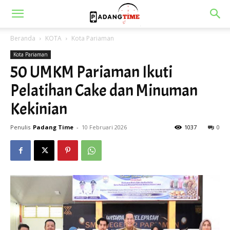
Beranda
KOTA
Kota Pariaman
Kota Pariaman
50 UMKM Pariaman Ikuti
Pelatihan Cake dan Minuman
Kekinian
Penulis
Padang Time
-
10 Februari 2026
1037
0