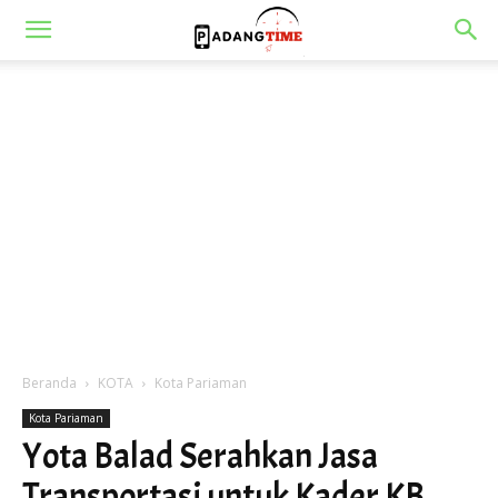
Beranda
KOTA
Kota Pariaman
Kota Pariaman
Yota Balad Serahkan Jasa
Transportasi untuk Kader KB