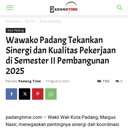
Beranda
KOTA
Kota Padang
Kota Padang
Wawako Padang Tekankan
Sinergi dan Kualitas Pekerjaan
di Semester II Pembangunan
2025
Penulis
Padang Time
-
14 Agustus 2025
1102
0
padangtime.com – Wakil Wali Kota Padang, Maigus
Nasir, menegaskan pentingnya sinergi dan koordinasi