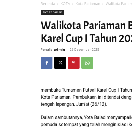
Beranda
KOTA
Kota Pariaman
Walikota Paria
Kota Pariaman
Walikota Pariaman 
Karel Cup I Tahun 2
Penulis
admin
-
26 Desember 2025
membuka Turnamen Futsal Karel Cup I Tahun 
Kota Pariaman. Pembukaan ini ditandai denga
tengah lapangan, Jum’at (26/12).
Dalam sambutannya, Yota Balad menyampaikan
pemuda setempat yang telah menginisiasi keg