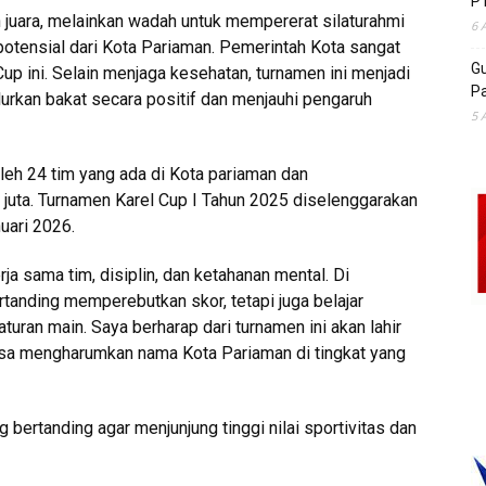
P
 juara, melainkan wadah untuk mempererat silaturahmi
6 
l potensial dari Kota Pariaman. Pemerintah Kota sangat
Gu
up ini. Selain menjaga kesehatan, turnamen ini menjadi
Pa
urkan bakat secara positif dan menjauhi pengaruh
5 
oleh 24 tim yang ada di Kota pariaman dan
 juta. Turnamen Karel Cup I Tahun 2025 diselenggarakan
uari 2026.
rja sama tim, disiplin, dan ketahanan mental. Di
rtanding memperebutkan skor, tetapi juga belajar
ran main. Saya berharap dari turnamen ini akan lahir
k bisa mengharumkan nama Kota Pariaman di tingkat yang
 bertanding agar menjunjung tinggi nilai sportivitas dan