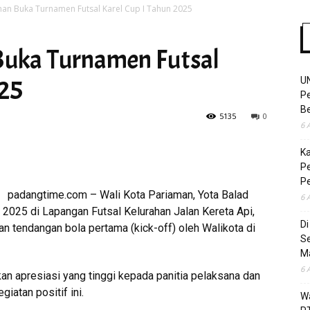
man Buka Turnamen Futsal Karel Cup I Tahun 2025
Buka Turnamen Futsal
Time
025
U
Pe
Be
5135
0
6 
K
Pe
P
padangtime.com – Wali Kota Pariaman, Yota Balad
6 
2025 di Lapangan Futsal Kelurahan Jalan Kereta Api,
D
n tendangan bola pertama (kick-off) oleh Walikota di
S
M
6 
 apresiasi yang tinggi kepada panitia pelaksana dan
iatan positif ini.
Wa