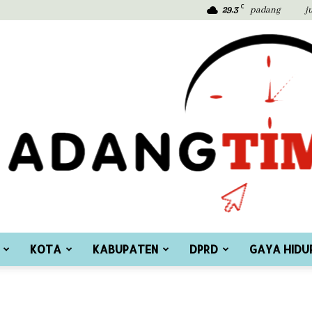
C
29.3
padang
j
KOTA
KABUPATEN
DPRD
GAYA HIDU
Padang