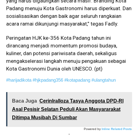
yang harus digaungkan secara masif. Branding Kota
Padang menuju Kota Gastronomi harus diperkuat. Dan
sosialisasikan dengan baik agar seluruh rangkaian
acara ramai dikunjungi masyarakat,” tegas Fadly.
Peringatan HJK ke-356 Kota Padang tahun ini
dirancang menjadi momentum promosi budaya,
kuliner, dan potensi pariwisata daerah, sekaligus
mengakselerasi langkah menuju pengakuan sebagai
Kota Gastronomi Dunia oleh UNESCO. (pt)
#harijadikota
#hjkpadang356
#kotapadang
#ulangtahun
Baca Juga
CerinIralloza Tasya Anggota DPD-RI
Asal Pesisir Selatan Peduli Akan Masyararakat
Ditimpa Musibah Di Sumbar
Powered by
Inline Related Posts
*