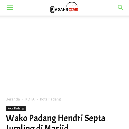
Beranda
KOTA
Kota Padang
Kota Padang
Wako Padang Hendri Septa
Jumling di Masjid