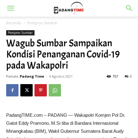
Beranda
Pemprov Sumbar
Pemprov Sumbar
Wagub Sumbar Sampaikan
Kondisi Penanganan Covid-19
pada Wakapolri
Penulis
Padang Time
-
4 Agustus 2021
757
0
PadangTIME.com – PADANG — Wakapolri Komjen Pol Dr.
Gatot Eddy Pramono, M.Si tiba di Bandara Internasional
Minangkabau (BIM), Wakil Gubernur Sumatera Barat Audy