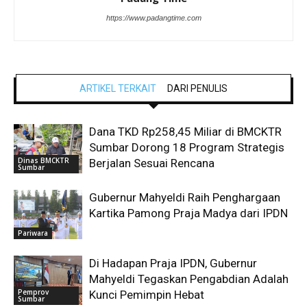
https://www.padangtime.com
ARTIKEL TERKAIT
DARI PENULIS
Dana TKD Rp258,45 Miliar di BMCKTR
Sumbar Dorong 18 Program Strategis
Dinas BMCKTR
Berjalan Sesuai Rencana
Sumbar
Gubernur Mahyeldi Raih Penghargaan
Kartika Pamong Praja Madya dari IPDN
Pariwara
Di Hadapan Praja IPDN, Gubernur
Mahyeldi Tegaskan Pengabdian Adalah
Pemprov
Kunci Pemimpin Hebat
Sumbar