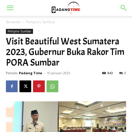
Beranda
Pemprov Sumbar
Pemprov Sumbar
Visit Beautiful West Sumatera
2023, Gubernur Buka Rakor Tim
PORA Sumbar
Penulis
Padang Time
-
10 Januari 2023
843
0