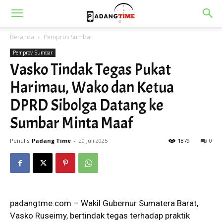
Beranda
Pemprov Sumbar
Pemprov Sumbar
Vasko Tindak Tegas Pukat
Harimau, Wako dan Ketua
DPRD Sibolga Datang ke
Sumbar Minta Maaf
Penulis
Padang Time
-
20 Juli 2025
1879
0
padangtme.com – Wakil Gubernur Sumatera Barat,
Vasko Ruseimy, bertindak tegas terhadap praktik