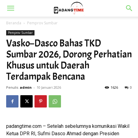
Beranda
Pemprov Sumbar
Pemprov Sumbar
Vasko–Dasco Bahas TKD
Sumbar 2026, Dorong Perhatian
Khusus untuk Daerah
Terdampak Bencana
Penulis
admin
-
10 Januari 2026
1626
0
padangtime.com – Setelah sebelumnya komunikasi Wakil
Ketua DPR RI, Sufmi Dasco Ahmad dengan Presiden