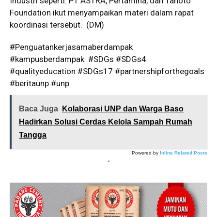
Industri seperti: PT ASTRA, Pertamina, dan Tanoto
Foundation ikut menyampaikan materi dalam rapat
koordinasi tersebut.
(DM)
#Penguatankerjasamaberdampak
#kampusberdampak
#SDGs #SDGs4
#qualityeducation #SDGs17 #partnershipforthegoals
#beritaunp #unp
Baca Juga
Kolaborasi UNP dan Warga Baso
Hadirkan Solusi Cerdas Kelola Sampah Rumah
Tangga
Powered by
Inline Related Posts
*