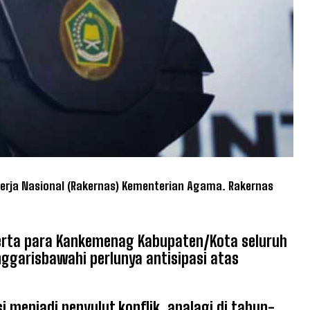
erja Nasional (Rakernas) Kementerian Agama. Rakernas
 serta para Kankemenag Kabupaten/Kota seluruh
ggarisbawahi perlunya antisipasi atas
menjadi penyulut konflik, apalagi di tahun-