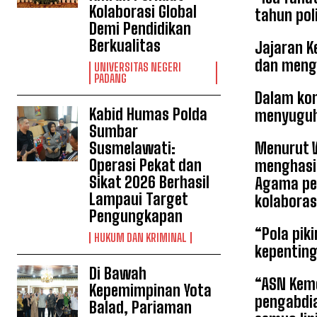
Kolaborasi Global
tahun pol
Demi Pendidikan
Berkualitas
Jajaran 
dan meng
UNIVERSITAS NEGERI
PADANG
Dalam kon
Kabid Humas Polda
menyuguhk
Sumbar
Susmelawati:
Menurut 
Operasi Pekat dan
menghasil
Sikat 2026 Berhasil
Agama pe
Lampaui Target
kolaboras
Pengungkapan
“Pola pik
HUKUM DAN KRIMINAL
kepenting
Di Bawah
“ASN Kem
Kepemimpinan Yota
pengabdia
Balad, Pariaman