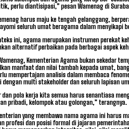
itik, perlu diantisipasi,” pesan Wamenag di Surab
Kemenag harus maju ke tengah gelanggang, berp
ayomi seluruh umat beragama dalam menyikapi b
teks ini, agama merupakan instrumen perekat k
an alternatif perbaikan pada berbagai aspek keh
Wamenag, Kementerian Agama bukan sekedar tempa
kan manfaat dan nilai tambah kepada umat, bangs
rlu mempertajam analisis dalam membaca fenome
i dengan multi stakeholder dan seluruh lapisan 
ir dan pola kerja kita semua harus senantiasa men
an pribadi, kelompok atau golongan,” terangnya.
enterian yang membawa nama agama ini harus ma
n profesi dan posisi formal di jajaran pemerinta