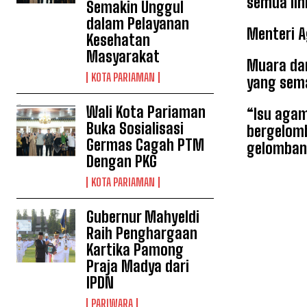
semua lin
Semakin Unggul
dalam Pelayanan
Menteri 
Kesehatan
Masyarakat
Muara da
KOTA PARIAMAN
yang sema
Wali Kota Pariaman
“Isu aga
Buka Sosialisasi
bergelom
Germas Cagah PTM
gelombang
Dengan PKG
KOTA PARIAMAN
Gubernur Mahyeldi
Raih Penghargaan
Kartika Pamong
Praja Madya dari
IPDN
PARIWARA