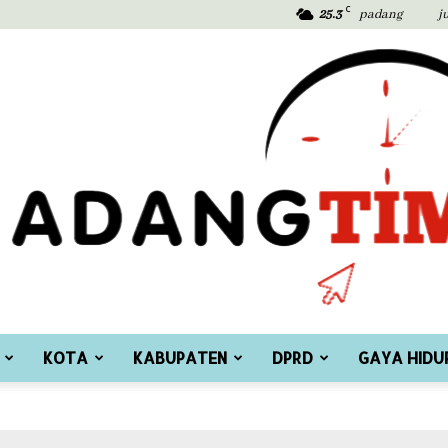
C
25.3
padang
j
KOTA
KABUPATEN
DPRD
GAYA HIDU
Padang