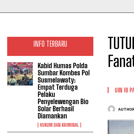
TUTU
INFO TERBARU
Fanat
Kabid Humas Polda
Sumbar Kombes Pol
Susmelawaty:
Empat Terduga
UIN IB 
Pelaku
Penyelewengan Bio
Solar Berhasil
AUTHOR
Diamankan
HUKUM DAN KRIMINAL