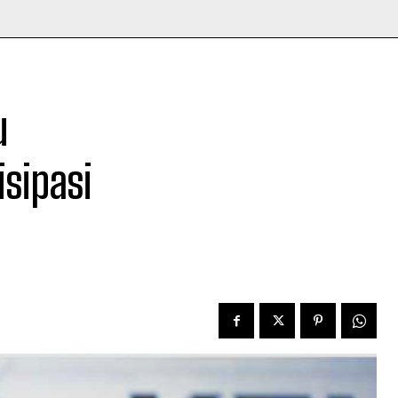
u
sipasi