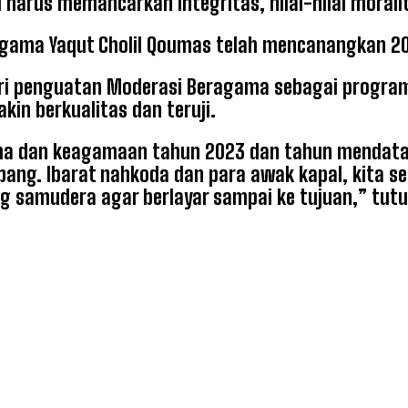
i harus memancarkan integritas, nilai-nilai mora
Agama Yaqut Cholil Qoumas telah mencanangkan 2
ri penguatan Moderasi Beragama sebagai program
kin berkualitas dan teruji.
ma dan keagamaan tahun 2023 dan tahun mendatan
bang. Ibarat nahkoda dan para awak kapal, kita
 samudera agar berlayar sampai ke tujuan,” tut