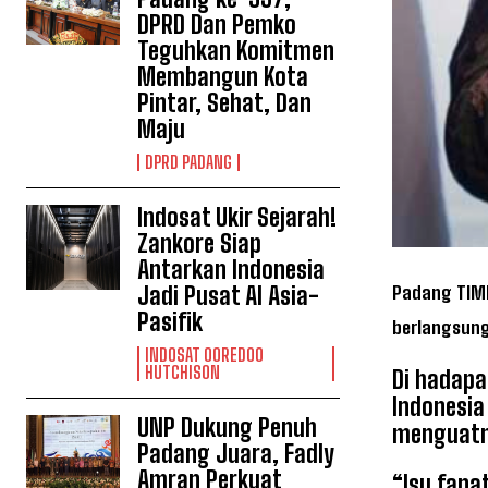
DPRD Dan Pemko
Teguhkan Komitmen
Membangun Kota
Pintar, Sehat, Dan
Maju
DPRD PADANG
Indosat Ukir Sejarah!
Zankore Siap
Antarkan Indonesia
Jadi Pusat AI Asia-
Padang TIME
Pasifik
berlangsung
INDOSAT OOREDOO
HUTCHISON
Di hadapa
Indonesia
UNP Dukung Penuh
menguatny
Padang Juara, Fadly
Amran Perkuat
“Isu fana