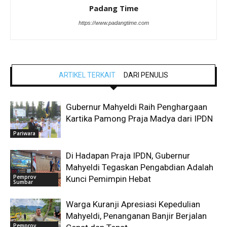
Padang Time
https://www.padangtime.com
ARTIKEL TERKAIT
DARI PENULIS
Gubernur Mahyeldi Raih Penghargaan
Kartika Pamong Praja Madya dari IPDN
Pariwara
Di Hadapan Praja IPDN, Gubernur
Mahyeldi Tegaskan Pengabdian Adalah
Pemprov
Kunci Pemimpin Hebat
Sumbar
Warga Kuranji Apresiasi Kepedulian
Mahyeldi, Penanganan Banjir Berjalan
Pemprov