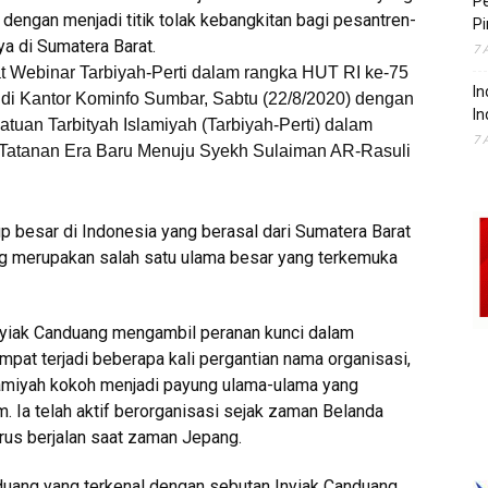
P
 dengan menjadi titik tolak kebangkitan bagi pesantren-
Pi
a di Sumatera Barat.
7 
at Webinar Tarbiyah-Perti dalam rangka HUT RI ke-75
In
di Kantor Kominfo Sumbar, Sabtu (22/8/2020) dengan
In
atuan Tarbityah Islamiyah (Tarbiyah-Perti) dalam
7 
Tatanan Era Baru Menuju Syekh Sulaiman AR-Rasuli
p besar di Indonesia yang berasal dari Sumatera Barat
ng merupakan salah satu ulama besar yang terkemuka
nyiak Canduang mengambil peranan kunci dalam
empat terjadi beberapa kali pergantian nama organisasi,
lamiyah kokoh menjadi payung ulama-ulama yang
 Ia telah aktif berorganisasi sejak zaman Belanda
terus berjalan saat zaman Jepang.
duang yang terkenal dengan sebutan Inyiak Canduang