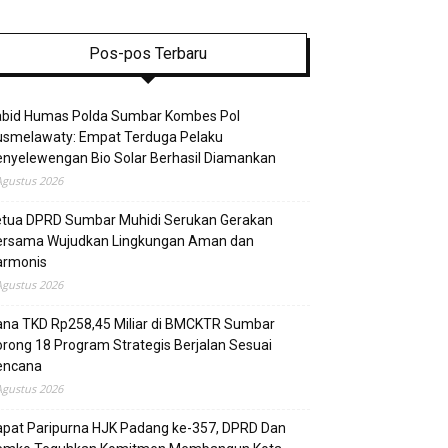
Pos-pos Terbaru
abid Humas Polda Sumbar Kombes Pol
usmelawaty: Empat Terduga Pelaku
nyelewengan Bio Solar Berhasil Diamankan
Agustus 2026
etua DPRD Sumbar Muhidi Serukan Gerakan
ersama Wujudkan Lingkungan Aman dan
armonis
Agustus 2026
ana TKD Rp258,45 Miliar di BMCKTR Sumbar
rong 18 Program Strategis Berjalan Sesuai
encana
Agustus 2026
pat Paripurna HJK Padang ke-357, DPRD Dan