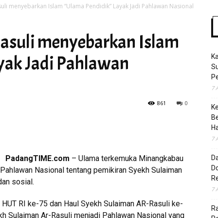
suli menyebarkan Islam “Ulama Pendidik” Layak Jadi Pahlawan Nasional
asuli menyebarkan Islam
Time
yak Jadi Pahlawan
K
S
Pe
7 
861
0
K
B
H
7 
PadangTIME.com
– Ulama terkemuka Minangkabau
D
Do
 Pahlawan Nasional tentang pemikiran Syekh Sulaiman
R
an sosial.
7 
a HUT RI ke-75 dan Haul Syekh Sulaiman AR-Rasuli ke-
Ra
h Sulaiman Ar-Rasuli menjadi Pahlawan Nasional yang