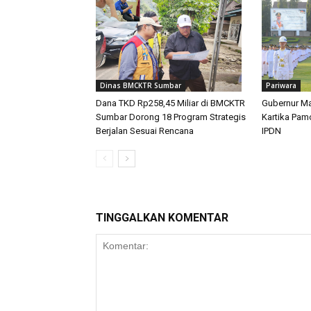
Dinas BMCKTR Sumbar
Pariwara
Dana TKD Rp258,45 Miliar di BMCKTR
Gubernur Ma
Sumbar Dorong 18 Program Strategis
Kartika Pam
Berjalan Sesuai Rencana
IPDN
TINGGALKAN KOMENTAR