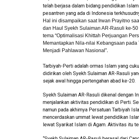
telah berjasa dalam bidang pendidikan Islam
pesantren yang ada di Indonesia terkhusudny
Hal ini disampaikan saat Irwan Prayitno sa
dan Haul Syekh Sulaiman AR-Rasuli ke-50 
tema “Optimalisasi Khittah Perjuangan Pers
Memantapkan Nila-nilai Kebangsaan pada 
Menjadi Pahlawan Nasional”.
Tarbiyah-Perti adalah ormas Islam yang cuku
didirikan oleh Syekh Sulaiman AR-Rasuli ya
sejak awal hingga pertengahan abad ke-20.
Syekh Sulaiman AR-Rasuli dikenal dengan I
menjalankan aktivitas pendidikan di Perti. S
namun pada akhirnya Persatuan Tarbiyah Is
mencerdaskan ummat lewat pendidikan Islam.
lewat Syarikat Islam di Agam. Aktivitas itu 
“Syekh Sulaiman AR-Rasuli berasal dari Can