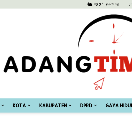
C
25.3
padang
j
KOTA
KABUPATEN
DPRD
GAYA HIDU
Padang