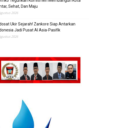
emko Teguhkan Komitmen Membangun Kota
ntar, Sehat, Dan Maju
Agustus 2026
dosat Ukir Sejarah! Zankore Siap Antarkan
donesia Jadi Pusat AI Asia-Pasifik
Agustus 2026