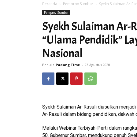
Beranda
Pemprov Sumbar
Syekh Sulaiman Ar-Ra
Pemprov Sumbar
Syekh Sulaiman Ar-R
“Ulama Pendidik” La
Nasional
Penulis
Padang Time
-
23 Agustus 2020
Syekh Sulaiman Ar-Rasuli diusulkan menjadi
Ar-Rasuli dalam bidang pendidikan, dakwah d
Melalui Webinar Tarbiyah-Perti dalam rangk
50, Gubernur Sumbar, mendukung penuh Syek