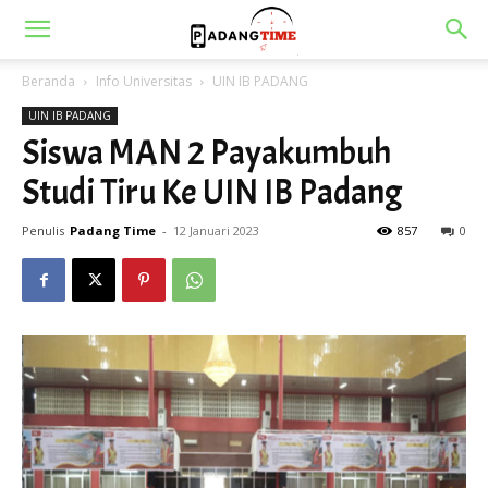
Beranda
Info Universitas
UIN IB PADANG
UIN IB PADANG
Siswa MAN 2 Payakumbuh
Studi Tiru Ke UIN IB Padang
Penulis
Padang Time
-
12 Januari 2023
857
0