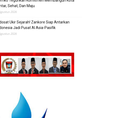
emko Teguhkan Komitmen Membangun Kota
ntar, Sehat, Dan Maju
Agustus 2026
dosat Ukir Sejarah! Zankore Siap Antarkan
donesia Jadi Pusat AI Asia-Pasifik
Agustus 2026