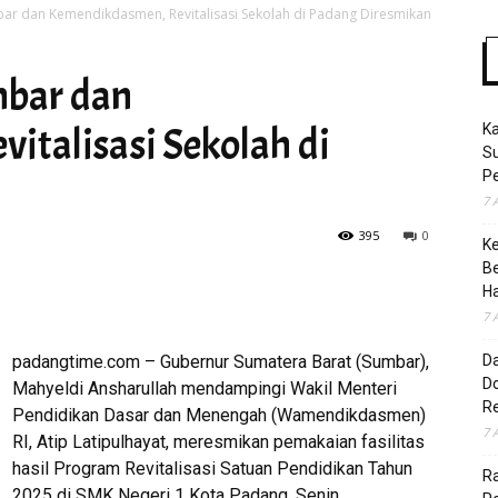
ar dan Kemendikdasmen, Revitalisasi Sekolah di Padang Diresmikan
mbar dan
Time
italisasi Sekolah di
K
S
Pe
7 
395
0
K
B
H
7 
padangtime.com – Gubernur Sumatera Barat (Sumbar),
D
Do
Mahyeldi Ansharullah mendampingi Wakil Menteri
R
Pendidikan Dasar dan Menengah (Wamendikdasmen)
7 
RI, Atip Latipulhayat, meresmikan pemakaian fasilitas
hasil Program Revitalisasi Satuan Pendidikan Tahun
Ra
2025 di SMK Negeri 1 Kota Padang, Senin