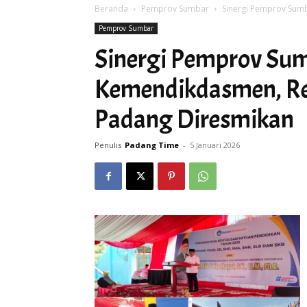
Beranda
Pemprov Sumbar
Sinergi Pemprov Sumb
Pemprov Sumbar
Sinergi Pemprov Su
Kemendikdasmen, Rev
Padang Diresmikan
Penulis
Padang Time
-
5 Januari 2026