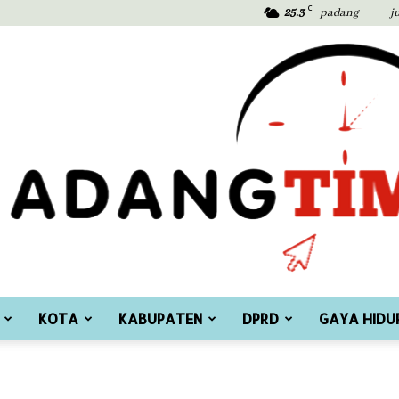
C
25.3
padang
j
KOTA
KABUPATEN
DPRD
GAYA HIDU
Padang