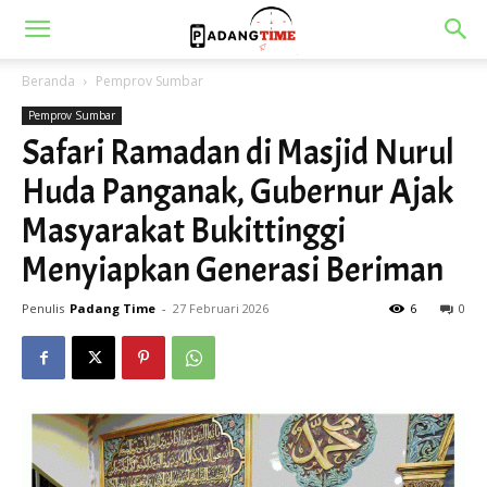
Beranda
Pemprov Sumbar
Pemprov Sumbar
Safari Ramadan di Masjid Nurul
Huda Panganak, Gubernur Ajak
Masyarakat Bukittinggi
Menyiapkan Generasi Beriman
Penulis
Padang Time
-
27 Februari 2026
6
0