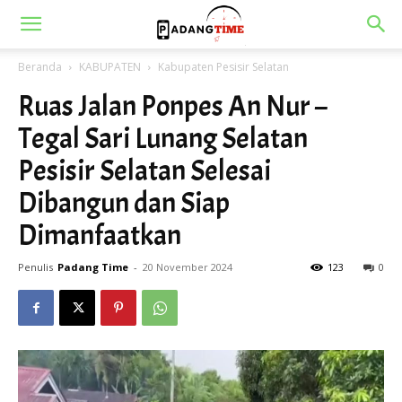
Beranda
KABUPATEN
Kabupaten Pesisir Selatan
Ruas Jalan Ponpes An Nur –
Tegal Sari Lunang Selatan
Pesisir Selatan Selesai
Dibangun dan Siap
Dimanfaatkan
Penulis
Padang Time
-
20 November 2024
123
0