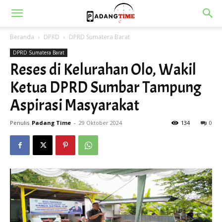
Beranda
DPRD
DPRD Sumatera Barat
DPRD Sumatera Barat
Reses di Kelurahan Olo, Wakil
Ketua DPRD Sumbar Tampung
Aspirasi Masyarakat
Penulis
Padang Time
-
29 Oktober 2024
134
0