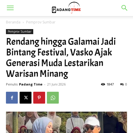
Beranda
Pemprov Sumbar
Pemprov Sumbar
Rendang hingga Galamai Jadi
Bintang Festival, Vasko Ajak
Generasi Muda Lestarikan
Warisan Minang
Penulis
Padang Time
-
21 Juni 2026
1847
0