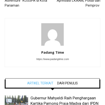
Adventure” KOSSPA di Kota
Apresiasi LKAAM, Polda dan
Pariaman
Pemprov
Padang Time
https://www.padangtime.com
ARTIKEL TERKAIT
DARI PENULIS
Gubernur Mahyeldi Raih Penghargaan
Kartika Pamong Praja Madya dari IPDN