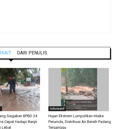
RKAIT
DARI PENULIS
g
Informatif
ang Siagakan BPBD 24
Hujan Ekstrem Lumpuhkan Intake
s Cepat Hadapi Banjir
Perumda, Distribusi Air Bersih Padang
n Lebat
Terganggu