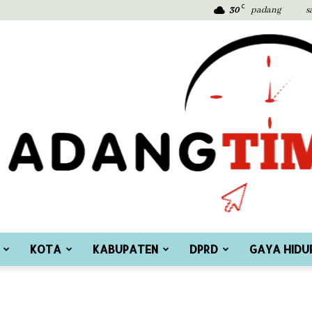
C
30
padang
s
KOTA
KABUPATEN
DPRD
GAYA HIDU
Padang