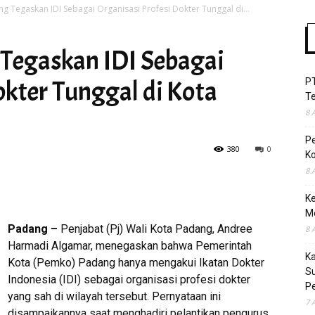
ng Tegaskan IDI Sebagai Organisasi Profesi Dokter Tunggal di...
 Tegaskan IDI Sebagai
Time
okter Tunggal di Kota
P
T
8 
P
380
0
Ko
8 
Ke
M
Padang –
Penjabat (Pj) Wali Kota Padang, Andree
8 
Harmadi Algamar, menegaskan bahwa Pemerintah
K
Kota (Pemko) Padang hanya mengakui Ikatan Dokter
S
Indonesia (IDI) sebagai organisasi profesi dokter
Pe
yang sah di wilayah tersebut. Pernyataan ini
7 
disampaikannya saat menghadiri pelantikan pengurus