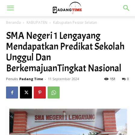
Beranda
KABUPATEN
Kabupaten Pesisir Selatan
SMA Negeri 1 Lengayang
Mendapatkan Predikat Sekolah
Unggul Dan
BerkemajuanTingkat Nasional
Penulis
Padang Time
-
11 September 2024
151
0