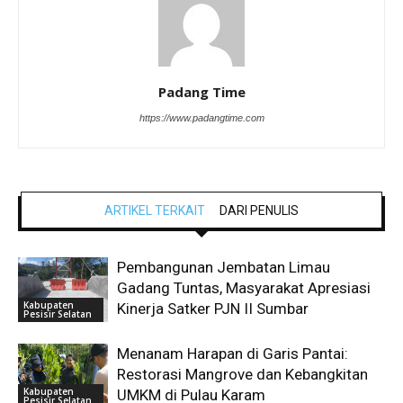
Padang Time
https://www.padangtime.com
ARTIKEL TERKAIT
DARI PENULIS
Pembangunan Jembatan Limau
Gadang Tuntas, Masyarakat Apresiasi
Kabupaten
Kinerja Satker PJN II Sumbar
Pesisir Selatan
Menanam Harapan di Garis Pantai:
Restorasi Mangrove dan Kebangkitan
Kabupaten
UMKM di Pulau Karam
Pesisir Selatan