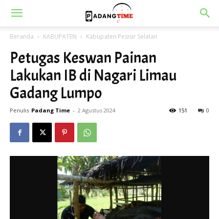
Beranda
KABUPATEN
Kabupaten Pesisir Selatan
Petugas Keswan Painan
Lakukan IB di Nagari Limau
Gadang Lumpo
Penulis
Padang Time
-
2 Agustus 2024
151
0