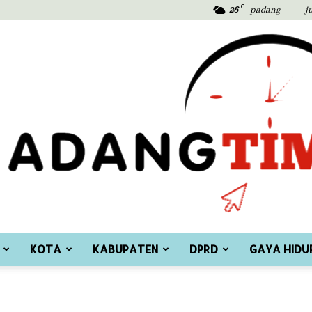
C
26
padang
j
KOTA
KABUPATEN
DPRD
GAYA HIDU
Padang