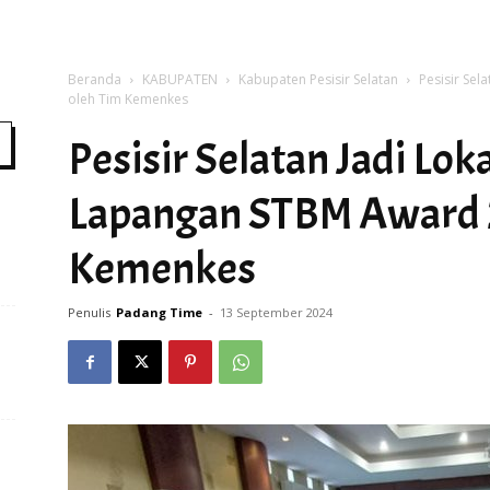
Beranda
KABUPATEN
Kabupaten Pesisir Selatan
Pesisir Sel
Time
oleh Tim Kemenkes
Pesisir Selatan Jadi Loka
Lapangan STBM Award 
Kemenkes
Penulis
Padang Time
-
13 September 2024