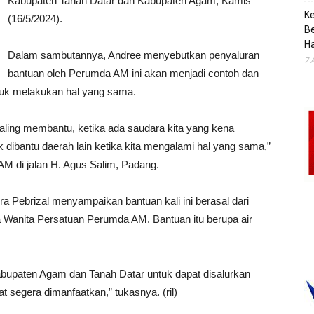
Kabupaten Tanah Datar dan Kabupaten Agam, Kamis
K
(16/5/2024).
B
H
Dalam sambutannya, Andree menyebutkan penyaluran
7 
bantuan oleh Perumda AM ini akan menjadi contoh dan
tuk melakukan hal yang sama.
aling membantu, ketika ada saudara kita yang kena
dibantu daerah lain ketika kita mengalami hal yang sama,”
M di jalan H. Agus Salim, Padang.
a Pebrizal menyampaikan bantuan kali ini berasal dari
Wanita Persatuan Perumda AM. Bantuan itu berupa air
bupaten Agam dan Tanah Datar untuk dapat disalurkan
t segera dimanfaatkan,” tukasnya. (ril)