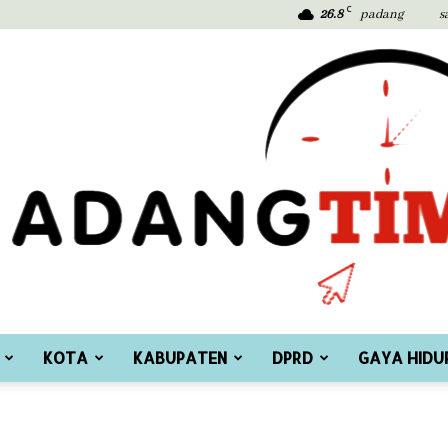
C
26.8
padang
s
KOTA
KABUPATEN
DPRD
GAYA HIDU
Padang