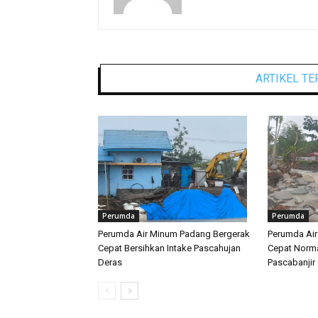
ARTIKEL TE
Perumda
Perumda
Perumda Air Minum Padang Bergerak
Perumda Ai
Cepat Bersihkan Intake Pascahujan
Cepat Norma
Deras
Pascabanjir