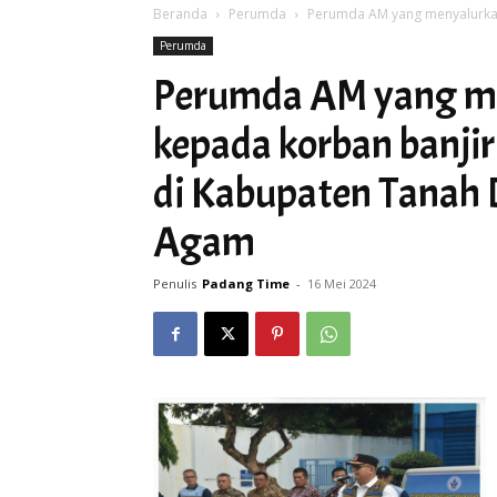
Beranda
Perumda
Perumda AM yang menyalurkan 
Perumda
Perumda AM yang m
kepada korban banjir
di Kabupaten Tanah 
Agam
Penulis
Padang Time
-
16 Mei 2024