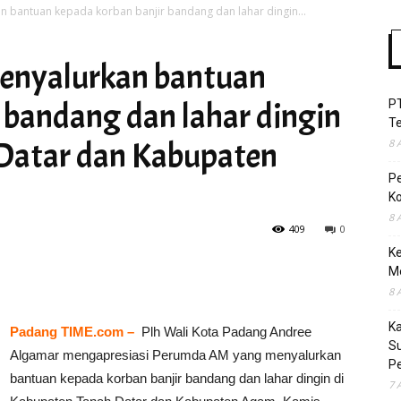
bantuan kepada korban banjir bandang dan lahar dingin...
enyalurkan bantuan
Time
 bandang dan lahar dingin
P
T
Datar dan Kabupaten
8 
P
Ko
8 
409
0
Ke
M
8 
K
Padang TIME.com –
Plh Wali Kota Padang Andree
S
Algamar mengapresiasi Perumda AM yang menyalurkan
Pe
bantuan kepada korban banjir bandang dan lahar dingin di
7 