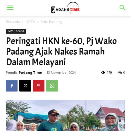
Beranda
KOTA
Kota Padang
Kota Padang
Peringati HKN ke-60, Pj Wako
Padang Ajak Nakes Ramah
Dalam Melayani
Penulis
Padang Time
-
13 November 2024
170
0