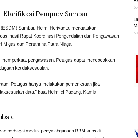
Pa
5 
Klarifikasi Pemprov Sumbar
La
M
l (ESDM) Sumbar, Helmi Heriyanto, mengatakan
5 
si hasil Rapat Koordinasi Pengendalian dan Pengawasan
H Migas dan Pertamina Patra Niaga.
uan memperkuat pengawasan. Petugas dapat mencocokkan
dugaan ketidaksesuaian.
an. Petugas hanya melakukan pemeriksaan jika
aksesuaian data,” kata Helmi di Padang, Kamis
bsidi
an berbagai modus penyalahgunaan BBM subsidi.