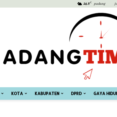
C
24.8
padang
j
KOTA
KABUPATEN
DPRD
GAYA HIDU
Padang