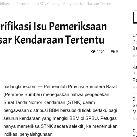
fikasi Isu Pemeriksaan STNK, Hanya Menyasar Kendaraan Tertentu
ifikasi Isu Pemeriksaan
Time
ar Kendaraan Tertentu
U
Pe
Be
1104
0
6 
K
Pe
P
padangtime.com — Pemerintah Provinsi Sumatera Barat
6 
(Pemprov Sumbar) menegaskan bahwa pengecekan
D
Surat Tanda Nomor Kendaraan (STNK) dalam
S
pengawasan distribusi BBM bersubsidi tidak berlaku bagi
M
seluruh kendaraan yang mengisi BBM di SPBU. Petugas
6 
hanya memeriksa STNK secara selektif jika menemukan
Gu
indikasi penyalahgunaan.