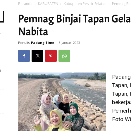
Beranda
KABUPATEN
Kabupaten Pesisir Selatan
Pemnag Bin
Pemnag Binjai Tapan Gel
Time
Nabita
r
Penulis
Padang Time
-
3 Januari 2023
m
PadangT
Tapan,
Tapan, 
bekerja
Pemerh
Foto Wi