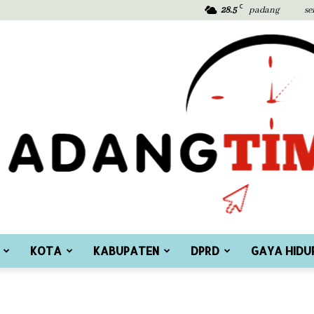
C
28.5
padang
se
KOTA
KABUPATEN
DPRD
GAYA HIDU
Padang