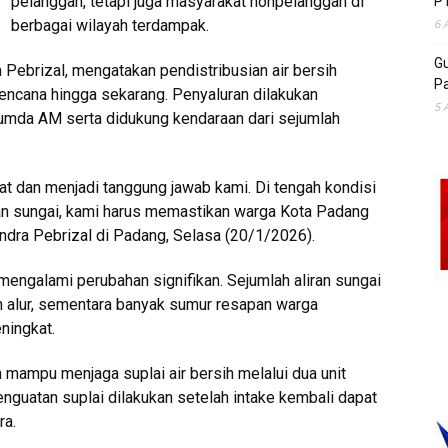
pelanggan, tetapi juga masyarakat nonpelanggan di
P
berbagai wilayah terdampak.
6 
Gu
ebrizal, mengatakan pendistribusian air bersih
Pa
bencana hingga sekarang. Penyaluran dilakukan
5 
umda AM serta didukung kendaraan dari sejumlah
at dan menjadi tanggung jawab kami. Di tengah kondisi
gan sungai, kami harus memastikan warga Kota Padang
endra Pebrizal di Padang, Selasa (20/1/2026).
engalami perubahan signifikan. Sejumlah aliran sungai
 alur, sementara banyak sumur resapan warga
ningkat.
ampu menjaga suplai air bersih melalui dua unit
penguatan suplai dilakukan setelah intake kembali dapat
ra.