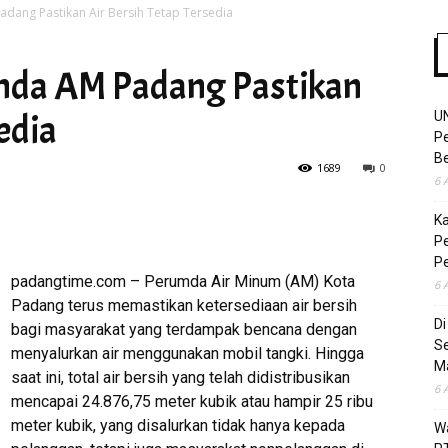
dang Pastikan Air Bersih Tetap Tersedia
mda AM Padang Pastikan
Time
edia
U
Pe
Be
1689
0
6 
K
Pe
P
padangtime.com – Perumda Air Minum (AM) Kota
6 
Padang terus memastikan ketersediaan air bersih
D
bagi masyarakat yang terdampak bencana dengan
S
menyalurkan air menggunakan mobil tangki. Hingga
M
saat ini, total air bersih yang telah didistribusikan
6 
mencapai 24.876,75 meter kubik atau hampir 25 ribu
meter kubik, yang disalurkan tidak hanya kepada
Wa