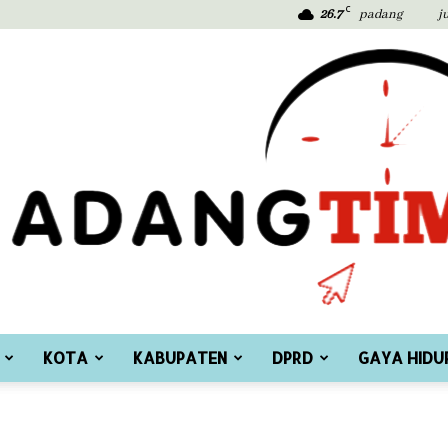
C
26.7
padang
j
KOTA
KABUPATEN
DPRD
GAYA HIDU
Padang