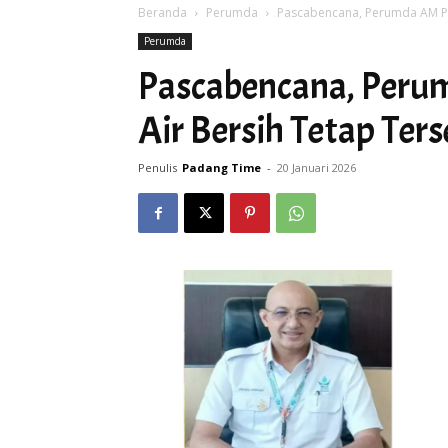
Beranda
Perumda
Pascabencana, Perumda AM Pa
Perumda
Pascabencana, Peru
Air Bersih Tetap Ters
Penulis
Padang Time
-
20 Januari 2026