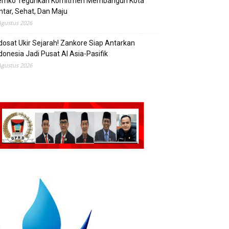
emko Teguhkan Komitmen Membangun Kota
ntar, Sehat, Dan Maju
Agustus 2026
dosat Ukir Sejarah! Zankore Siap Antarkan
donesia Jadi Pusat AI Asia-Pasifik
Agustus 2026