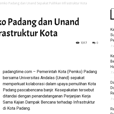
emko Padang dan Unand Sepakat Pulihkan Infrastruktur Kota
ko Padang dan Unand
Time
rastruktur Kota
K
S
Pe
1317
0
7 
K
B
H
padangtime.com – Pemerintah Kota (Pemko) Padang
7 
bersama Universitas Andalas (Unand) sepakat
D
memperkuat kolaborasi dalam upaya pemulihan Kota
Do
Padang pascabencana banjir. Kesepakatan tersebut
R
ditandai dengan penandatanganan Perjanjian Kerja
7 
Sama Kajian Dampak Bencana terhadap Infrastruktur
di Kota Padang.
Ra