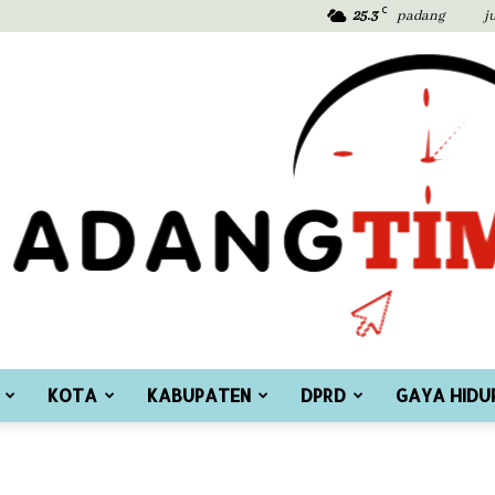
C
25.3
padang
j
KOTA
KABUPATEN
DPRD
GAYA HIDU
Padang