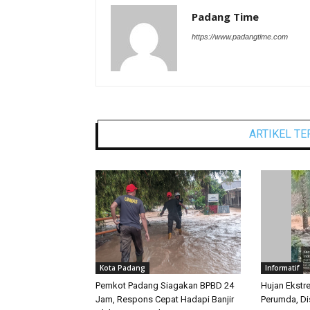
Padang Time
https://www.padangtime.com
ARTIKEL TE
Kota Padang
Informatif
Pemkot Padang Siagakan BPBD 24
Hujan Ekstr
Jam, Respons Cepat Hadapi Banjir
Perumda, Dis