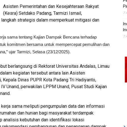
P
Asisten Pemerintahan dan Kesejahteraan Rakyat
Pi
(Kesra) Setdako Padang, Tarmizi Ismail,
7 
 langkah strategis dalam memperkuat mitigasi dan
In
In
7 
erja sama tentang Kajian Dampak Bencana terhadap
bentuk komitmen bersama untuk mempercepat pemulihan dan
a,” ujar Tarmizi, Selasa (23/12/2025).
but berlangsung di Rektorat Universitas Andalas, Limau
dalam kegiatan tersebut antara lain Asisten
 Kepala Dinas PUPR Kota Padang Tri Hadiyanto,
 IV Unand, perwakilan LPPM Unand, Pusat Studi Kajian
Unand.
an kerja sama meliputi pengumpulan data dan informasi
perumahan dan hunian bagi masyarakat terdampak
p analisis kebutuhan dan identifikasi lokasi
nan rekomendasi pembangunan dan penanganan dampak