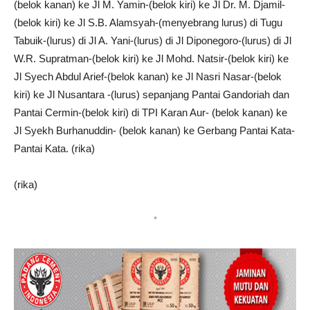
(belok kanan) ke Jl M. Yamin-(belok kiri) ke Jl Dr. M. Djamil-
(belok kiri) ke Jl S.B. Alamsyah-(menyebrang lurus) di Tugu
Tabuik-(lurus) di Jl A. Yani-(lurus) di Jl Diponegoro-(lurus) di Jl
W.R. Supratman-(belok kiri) ke Jl Mohd. Natsir-(belok kiri) ke
Jl Syech Abdul Arief-(belok kanan) ke Jl Nasri Nasar-(belok
kiri) ke Jl Nusantara -(lurus) sepanjang Pantai Gandoriah dan
Pantai Cermin-(belok kiri) di TPI Karan Aur- (belok kanan) ke
Jl Syekh Burhanuddin- (belok kanan) ke Gerbang Pantai Kata-
Pantai Kata. (rika)
(rika)
*