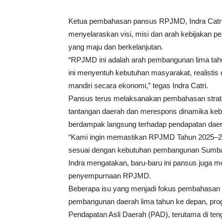
Ketua pembahasan pansus RPJMD, Indra Catri m
menyelaraskan visi, misi dan arah kebijakan 
yang maju dan berkelanjutan.
“RPJMD ini adalah arah pembangunan lima tah
ini menyentuh kebutuhan masyarakat, realis
mandiri secara ekonomi,” tegas Indra Catri.
Pansus terus melaksanakan pembahasan str
tantangan daerah dan merespons dinamika kebij
berdampak langsung terhadap pendapatan daer
“Kami ingin memastikan RPJMD Tahun 2025–20
sesuai dengan kebutuhan pembangunan Sumbar
Indra mengatakan, baru-baru ini pansus juga me
penyempurnaan RPJMD.
Beberapa isu yang menjadi fokus pembahasan d
pembangunan daerah lima tahun ke depan, progr
Pendapatan Asli Daerah (PAD), terutama di ten