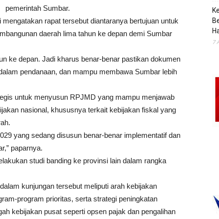
pemerintah Sumbar.
K
engatakan rapat tersebut diantaranya bertujuan untuk
B
H
pembangunan daerah lima tahun ke depan demi Sumbar
7 
un ke depan. Jadi kharus benar-benar pastikan dokumen
tis dalam pendanaan, dan mampu membawa Sumbar lebih
ategis untuk menyusun RPJMD yang mampu menjawab
akan nasional, khususnya terkait kebijakan fiskal yang
ah.
29 yang sedang disusun benar-benar implementatif dan
,” paparnya.
lakukan studi banding ke provinsi lain dalam rangka
alam kunjungan tersebut meliputi arah kebijakan
am-program prioritas, serta strategi peningkatan
gah kebijakan pusat seperti opsen pajak dan pengalihan