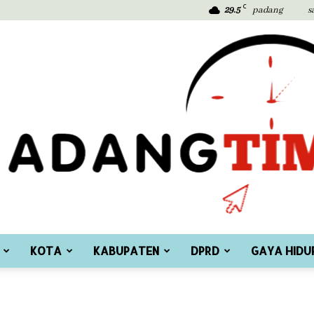
C
29.5
padang
s
KOTA
KABUPATEN
DPRD
GAYA HIDU
Padang