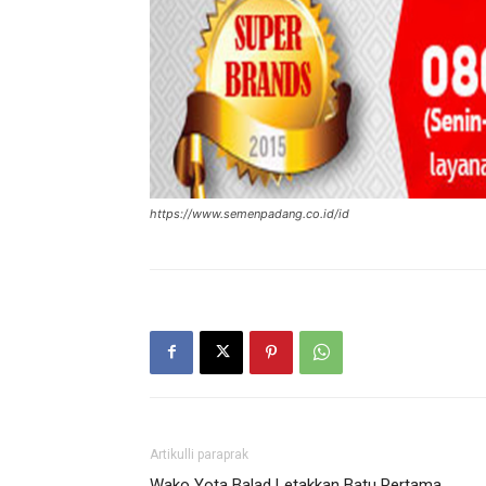
https://www.semenpadang.co.id/id
Artikulli paraprak
Wako Yota Balad Letakkan Batu Pertama