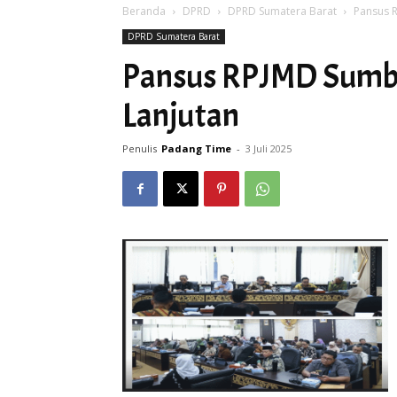
Beranda
DPRD
DPRD Sumatera Barat
Pansus R
DPRD Sumatera Barat
Pansus RPJMD Sumba
Lanjutan
Penulis
Padang Time
-
3 Juli 2025