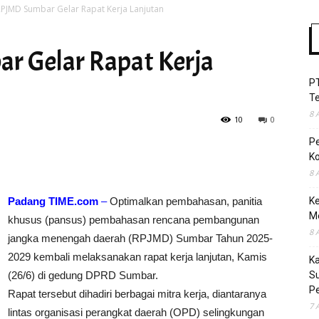
PJMD Sumbar Gelar Rapat Kerja Lanjutan
r Gelar Rapat Kerja
Time
P
T
8 
10
0
P
Ko
8 
Padang TIME.com
–
Optimalkan pembahasan, panitia
Ke
M
khusus (pansus) pembahasan rencana pembangunan
8 
jangka menengah daerah (RPJMD) Sumbar Tahun 2025-
2029 kembali melaksanakan rapat kerja lanjutan, Kamis
K
(26/6) di gedung DPRD Sumbar.
S
Pe
Rapat tersebut dihadiri berbagai mitra kerja, diantaranya
7 
lintas organisasi perangkat daerah (OPD) selingkungan