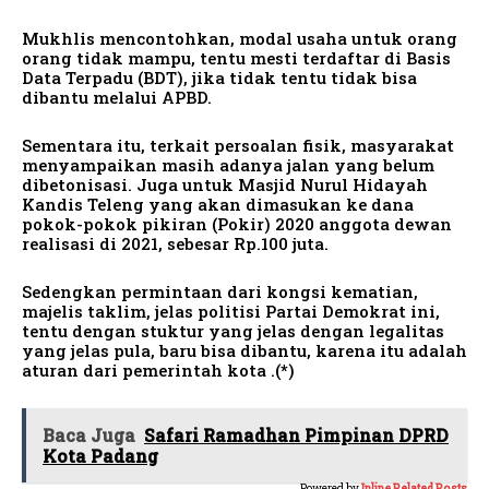
Mukhlis mencontohkan, modal usaha untuk orang
orang tidak mampu, tentu mesti terdaftar di Basis
Data Terpadu (BDT), jika tidak tentu tidak bisa
dibantu melalui APBD.
Sementara itu, terkait persoalan fisik, masyarakat
menyampaikan masih adanya jalan yang belum
dibetonisasi. Juga untuk Masjid Nurul Hidayah
Kandis Teleng yang akan dimasukan ke dana
pokok-pokok pikiran (Pokir) 2020 anggota dewan
realisasi di 2021, sebesar Rp.100 juta.
Sedengkan permintaan dari kongsi kematian,
majelis taklim, jelas politisi Partai Demokrat ini,
tentu dengan stuktur yang jelas dengan legalitas
yang jelas pula, baru bisa dibantu, karena itu adalah
aturan dari pemerintah kota .(*)
Baca Juga
Safari Ramadhan Pimpinan DPRD
Kota Padang
Powered by
Inline Related Posts