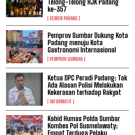
Telong-Telong HJK Padang
ke-357
SEMEN PADANG
Pemprov Sumbar Dukung Kota
Padang menuju Kota
Gastronomi Internasional
PEMPROV SUMBAR
Ketua DPC Peradi Padang: Tak
Ada Alasan Polisi Melakukan
Kekerasan terhadap Rakyat
INFORMATIF
Kabid Humas Polda Sumbar
Kombes Pol Susmelawaty:
Empat Terduga Pelaku