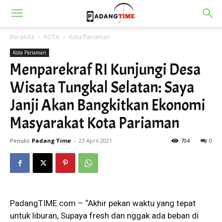
Beranda
KOTA
Kota Pariaman
Kota Pariaman
Menparekraf RI Kunjungi Desa
Wisata Tungkal Selatan: Saya
Janji Akan Bangkitkan Ekonomi
Masyarakat Kota Pariaman
Penulis
Padang Time
-
23 April 2021
704
0
PadangTIME.com – “Akhir pekan waktu yang tepat
untuk liburan, Supaya fresh dan nggak ada beban di