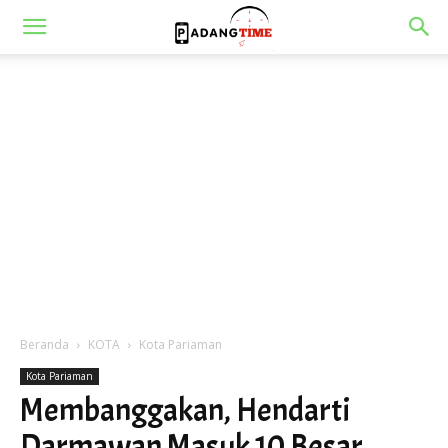
Beranda
KOTA
Kota Pariaman
Kota Pariaman
Membanggakan, Hendarti
Darmawan Masuk 10 Besar