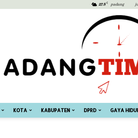
C
27.8
padang
j
KOTA
KABUPATEN
DPRD
GAYA HIDU
Padang