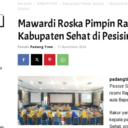
Beranda
KABUPATEN
Kabupaten Pesisir Selatan
Mawardi Ro
Selatan
Mawardi Roska Pimpin R
Time
Kabupaten Sehat di Pesisi
Penulis
Padang Time
-
11 November 2024
i
padangt
Pesisir 
resmi Ra
aula Bape
Rakor yan
kepala p
Sehat, o
gah