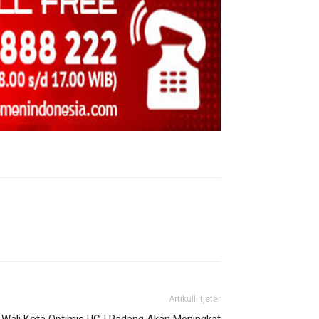
Artikulli tjetër
j Wali Kota Optimis UCJ Padang Akan Meningkat