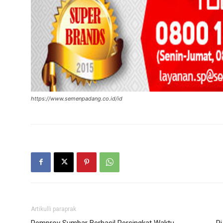
https://www.semenpadang.co.id/id
Artikulli paraprak
Pemprov Sumbar Berhasil Persingkat Waktu
P