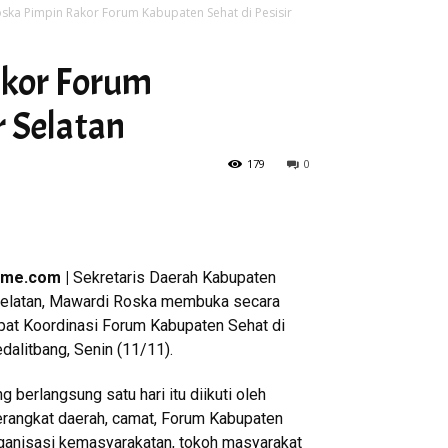
ska Pimpin Rakor Forum Kabupaten Sehat di Pesisir
akor Forum
r Selatan
179
0
ime.com |
Sekretaris Daerah Kabupaten
Selatan, Mawardi Roska membuka secara
pat Koordinasi Forum Kabupaten Sehat di
dalitbang, Senin (11/11).
g berlangsung satu hari itu diikuti oleh
erangkat daerah, camat, Forum Kabupaten
rganisasi kemasyarakatan, tokoh masyarakat